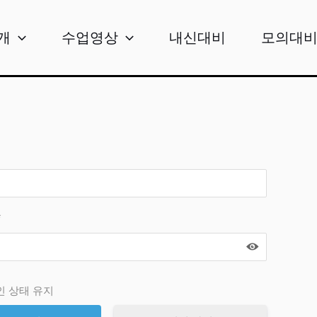
개
수업영상
내신대비
모의대
*
인 상태 유지