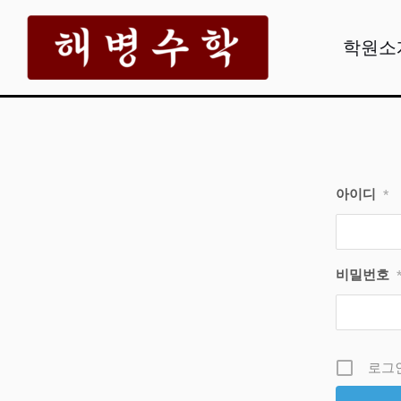
콘
텐
학원소
츠
로
건
너
뛰
아이디
*
기
비밀번호
로그