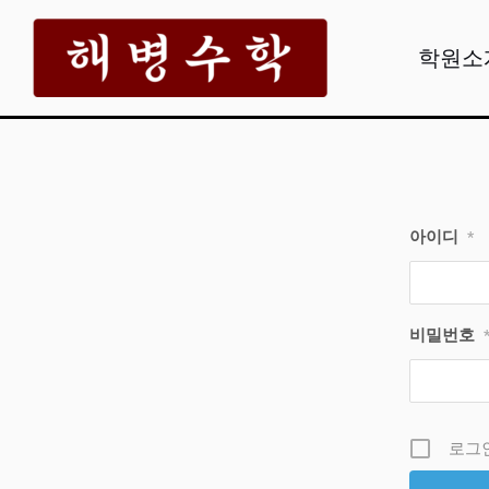
콘
텐
학원소
츠
로
건
너
뛰
아이디
*
기
비밀번호
로그