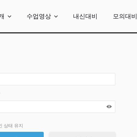
개
수업영상
내신대비
모의대
*
인 상태 유지