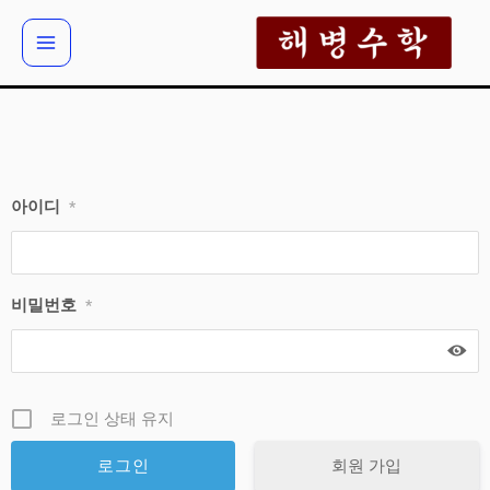
콘
텐
츠
로
건
너
뛰
아이디
*
기
비밀번호
*
로그인 상태 유지
회원 가입